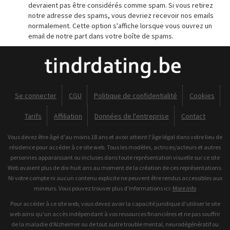
devraient pas être considérés comme spam. Si vous retirez
notre adresse des spams, vous devriez recevoir nos emails
normalement. Cette option s'affiche lorsque vous ouvrez un
email de notre part dans votre boîte de spams.
Se connecter
CGU
Politique de confidentialité
Cookies
Tarifs
Affiliation
Données de l'entreprise
Contact
Vous devez être âgé d'au moins 18 ans et avoir atteint l'âge légal dans votre lieu de
résidence pour accéder à ce site web. Tous les modèles, actrices/acteurs et autres
personnes apparaissant ou incluses dans toute représentation visuelle sur ce site
Web avaient plus de dix-huit ans au moment de la création de ces représentations.
Ni votre compte ni aucun contenu explicite ne peuvent être rendus accessibles aux
mineurs. Vous pouvez trouver plus d'informations ici:
More info
Pour accéder à ce site web, vous devez avoir la capacité juridique d'utiliser le site
web ainsi qu'un accès indépendant à vos ressources financières et ne pas souffrir
de la maladie d'Alzheimer ou de tout autre trouble mental, neurodégénératif ou