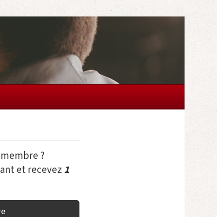
e membre ?
ant et recevez
1
re