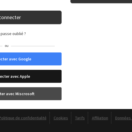
connecter
 passe oublié ?
ou
cter avec Google
ecter avec Apple
ter avec Miscrosoft
Politique de confidentialité
Cookies
Tarifs
Affiliation
Données d