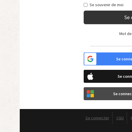
Se souvenir de moi
Se 
Mot de
Se conne
Se conn
Se connec
Se connecter
CGU